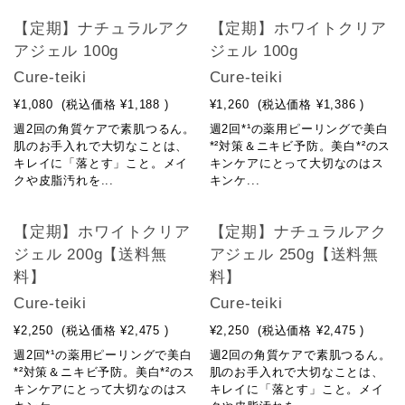
【定期】ナチュラルアク
【定期】ホワイトクリア
アジェル 100g
ジェル 100g
Cure-teiki
Cure-teiki
¥1,080
(税込価格
¥1,188
)
¥1,260
(税込価格
¥1,386
)
週2回の角質ケアで素肌つるん。
週2回*¹の薬用ピーリングで美白
肌のお手入れで大切なことは、
*²対策＆ニキビ予防。美白*²のス
キレイに「落とす」こと。メイ
キンケアにとって大切なのはス
クや皮脂汚れを...
キンケ...
【定期】ホワイトクリア
【定期】ナチュラルアク
ジェル 200g【送料無
アジェル 250g【送料無
料】
料】
Cure-teiki
Cure-teiki
¥2,250
(税込価格
¥2,475
)
¥2,250
(税込価格
¥2,475
)
週2回*¹の薬用ピーリングで美白
週2回の角質ケアで素肌つるん。
*²対策＆ニキビ予防。美白*²のス
肌のお手入れで大切なことは、
キンケアにとって大切なのはス
キレイに「落とす」こと。メイ