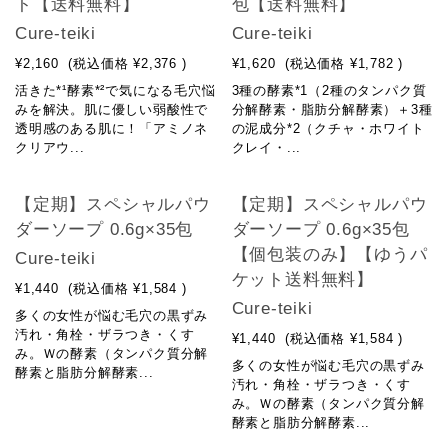
ト【送料無料】
包【送料無料】
Cure-teiki
Cure-teiki
¥2,160
(税込価格
¥2,376
)
¥1,620
(税込価格
¥1,782
)
活きた*¹酵素*²で気になる毛穴悩
3種の酵素*1（2種のタンパク質
みを解決。肌に優しい弱酸性で
分解酵素・脂肪分解酵素）＋3種
透明感のある肌に！「アミノネ
の泥成分*2（クチャ・ホワイト
クリアウ...
クレイ・...
【定期】スペシャルパウ
【定期】スペシャルパウ
ダーソープ 0.6g×35包
ダーソープ 0.6g×35包
【個包装のみ】【ゆうパ
Cure-teiki
ケット送料無料】
¥1,440
(税込価格
¥1,584
)
Cure-teiki
多くの女性が悩む毛穴の黒ずみ
汚れ・角栓・ザラつき・くす
¥1,440
(税込価格
¥1,584
)
み。Ｗの酵素（タンパク質分解
多くの女性が悩む毛穴の黒ずみ
酵素と脂肪分解酵素...
汚れ・角栓・ザラつき・くす
み。Ｗの酵素（タンパク質分解
酵素と脂肪分解酵素...