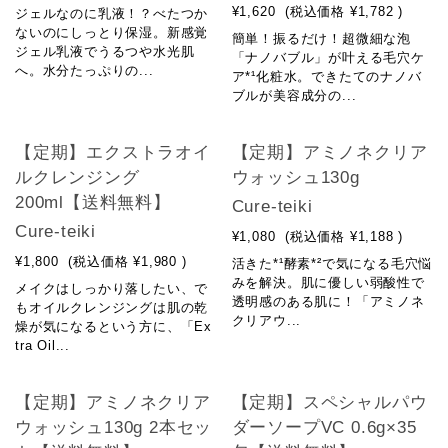
¥1,620
(税込価格
¥1,782
)
ジェルなのに乳液！？べたつか
ないのにしっとり保湿。新感覚
簡単！振るだけ！超微細な泡
ジェル乳液でうるつや水光肌
「ナノバブル」が叶える毛穴ケ
へ。水分たっぷりの...
ア*¹化粧水。できたてのナノバ
ブルが美容成分の...
【定期】エクストラオイ
【定期】アミノネクリア
ルクレンジング
ウォッシュ130g
200ml【送料無料】
Cure-teiki
Cure-teiki
¥1,080
(税込価格
¥1,188
)
¥1,800
(税込価格
¥1,980
)
活きた*¹酵素*²で気になる毛穴悩
みを解決。肌に優しい弱酸性で
メイクはしっかり落したい、で
透明感のある肌に！「アミノネ
もオイルクレンジングは肌の乾
クリアウ...
燥が気になるという方に、「Ex
tra Oil...
【定期】アミノネクリア
【定期】スペシャルパウ
ウォッシュ130g 2本セッ
ダーソープVC 0.6g×35