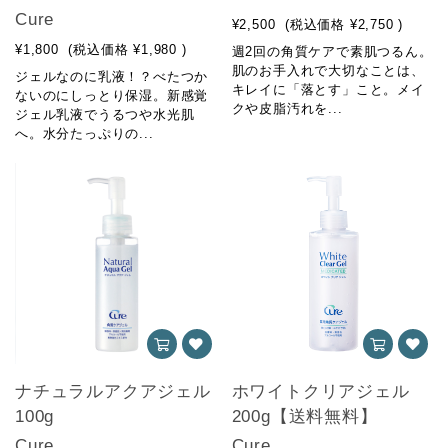
Cure
¥2,500
(税込価格
¥2,750
)
¥1,800
(税込価格
¥1,980
)
週2回の角質ケアで素肌つるん。
肌のお手入れで大切なことは、
ジェルなのに乳液！？べたつか
キレイに「落とす」こと。メイ
ないのにしっとり保湿。新感覚
クや皮脂汚れを...
ジェル乳液でうるつや水光肌
へ。水分たっぷりの...
ナチュラルアクアジェル
ホワイトクリアジェル
100g
200g【送料無料】
Cure
Cure