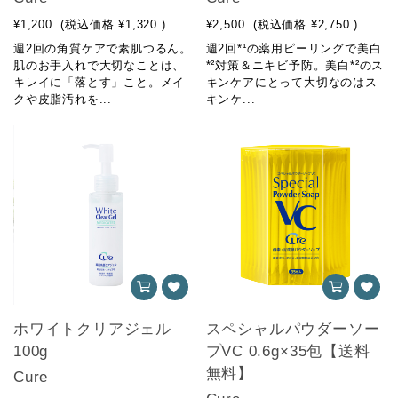
¥1,200
(税込価格
¥1,320
)
¥2,500
(税込価格
¥2,750
)
週2回の角質ケアで素肌つるん。
週2回*¹の薬用ピーリングで美白
肌のお手入れで大切なことは、
*²対策＆ニキビ予防。美白*²のス
キレイに「落とす」こと。メイ
キンケアにとって大切なのはス
クや皮脂汚れを...
キンケ...
ホワイトクリアジェル
スペシャルパウダーソー
100g
プVC 0.6g×35包【送料
無料】
Cure