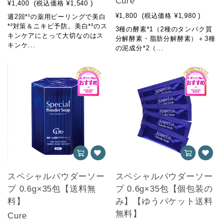
Cure
¥1,400
(税込価格
¥1,540
)
¥1,800
(税込価格
¥1,980
)
週2回*¹の薬用ピーリングで美白
*²対策＆ニキビ予防。美白*²のス
3種の酵素*1（2種のタンパク質
キンケアにとって大切なのはス
分解酵素・脂肪分解酵素）＋3種
キンケ...
の泥成分*2（...
スペシャルパウダーソー
スペシャルパウダーソー
プ 0.6g×35包【送料無
プ 0.6g×35包【個包装の
料】
み】【ゆうパケット送料
無料】
Cure