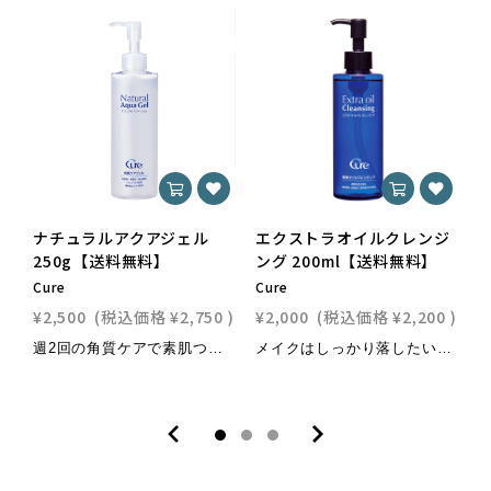
ナチュラルアクアジェル
エクストラオイルクレンジ
250g【送料無料】
ング 200ml【送料無料】
0
Cure
Cure
C
¥2,500
(税込価格
¥2,750
)
¥2,000
(税込価格
¥2,200
)
¥
週2回の角質ケアで素肌つるん。肌のお手入れで大切なことは、キレイに「落とす」こと。メイクや皮脂汚れを落とすように、古くなった角質を取り除くことは、キレイな肌を保つためには、大切なお手入れです。ナチュラルアクアジェルは、成分の約90%が水でできています。もちろん、無香料・無着色・無防腐剤。肌に塗って、くるくるやさしくマッサージするだけで、ジェルが古い角質と反応してポロポロと余分な角質をやさしく除去します。肌に負担をかけずにやさしくマッサージすることで、毎日の洗顔だけでは取り除くことの出来ない古い角質を除去します。週に2回の角質ケアで美容成分の浸透を高め、毎日のお手入れがもっと効果的になります。【使用方法】 1.洗顔後、お肌の水分をよくふきとります。2.その後1プッシュを指先に取って気になる部分にやさしくなじませて30秒ほど置いてください。3.ジェルがお水に変わり白く浮き上がってきたら指先で優しくなでるようにマッサージしてください。一通りポロポロが出ましたら洗い流してください。4．その後、化粧水や美容液など普段のお手入れをしてください。5．ご自身のお肌の状態にあわせて、週2回のご使用が目安です。※全身にもお使いいただけます。首筋や手足など、ざらつきが気になる部分にお使い下さい。【内容量】250g 【原材料】水・グリセリン(アクリレーツ/アクリル酸アルキル(C10-30)クロスポリマー・ジココジモニウムクロリド・ステアルトリモニウムブロミド・アロエベラ葉エキス・イチョウ葉エキス・ローズマリー葉エキス・BG・イソプロパノール ■定期購入のご案内■ 【定期サイクル】 90日 【定期購入に関するご案内はコチラ】
メイクはしっかり落したい、でもオイルクレンジングは肌の乾燥が気になるという方に、「Extra Oil Cleansing （エクストラオイルクレンジング）」は酵素が毛穴や角質のすき間に入り込んだメイクを角栓や古い角質とともに細かく分解し、オイルにさらっとなじませ落としやすくしてくれます。また、肌の油分を取りすぎず、使用後の肌の乾燥を抑えてくれます。美肌酵素・保湿成分・美容成分配合で使用後のお肌の乾燥を防ぎます。●酵素*¹が毛穴や古い角質に入り込んだメイクを浮かせ、さっとオイルとなじませる、肌に負担の少ないオイルクレンジングです。●肌の油分を取りすぎず、使用後のお肌の乾燥を抑えます。●美肌酵素*¹・保湿成分*²・美容成分*³配合●ぬれた手や顔、お風呂でも使えます。●６つのフリー 香料・着色料・鉱物油・アルコール・パラベン・石油系界面活性剤不使用●独自の酵素安定化製法*¹ プロテアーゼ（洗浄成分）*² オリーブ果実油・スクワラン・ホホバ種子油・シア脂・ハチミツ・ヒアルロン酸Na・セラミドNG・サクシノイルアテロコラーゲン*³ カンゾウ根エキス・ワイルドタイムエキス・モモ葉エキス・ヒメ フウロエキス・ノイバラ果実エキス・スーパーオキシドジスムターゼ【使用方法】●適量（3プッシュ程度）を手にとり、メイクによくなじませたあと、さらに少量の水またはぬるま湯を加え、しっかりとなじませてから、水またはぬるま湯で十分に洗い流してください。顔や手がぬれていても使えますが、非常にぬれている洗髪後等は軽くお肌の水気をきってからご使用ください。ご使用後は洗顔料等での洗顔をおすすめします。【内容量】 200ml 【原材料】パルミチン酸エチルヘキシル、エチルヘキサン酸セチル、トリイソステアリン酸PEG-20グリセリル、ポリソルベート85、テトラオレイン酸ソルベス-30、イソノナン酸イソノニル、イソステアリン酸PG、プロテアーゼ、オリーブ果実油、スクワラン、ホホバ種子油、シア脂、ハチミツ、ヒアルロン酸Na、ムクロジエキス、セラミドNG、キラヤ樹皮エキス、カンゾウ根エキス、ワイルドタイムエキス、モモ葉エキス、ヒメフウロエキス、ノイバラ果実エキス、スーパーオキシドジスムターゼ、サクシノイルアテロコラーゲン、ベルガモット果実油、ラベンダー油、セイヨウアカマツ葉油、ニオイヒバ葉油、アトラスシーダー樹皮油、水、イソペンチルジオール、グリセリン、PG、BHT、塩化Na、PPG-4セテス-20、BG、DPG ■定期購入のご案内■ 【定期サイクル】45日 【定期購入に関するご案内はコチラ】