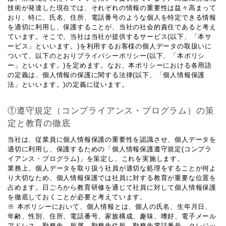
技術が発達した現在では、それぞれの情報の重要性は益々高まって
おり、特に、氏名、住所、電話番号のような個人を特定できる情報
を適切に利用し、保護することが、当社の社会的責任であると考え
ています。そこで、当社は当社が提供するサービス(以下、「本サ
ービス」といいます。)を利用するお客様の個人データの取扱いに
ついて、以下のとおりプライバシーポリシー(以下、「本ポリシ
ー」といいます。)を定めます。なお、本ポリシーにおける各用語
の定義は、個人情報の保護に関する法律(以下、「個人情報保護
法」といいます。)の定義に従います。
①遵守規定（コンプライアンス・プログラム）の策
定と教育の徹底
当社は、従業員に個人情報保護の重要性を認識させ、個人データを
適切に利用し、保護するための「個人情報保護遵守規定(コンプラ
イアンス・プログラム)」を策定し、これを実施します。
業務上、個人データを取り扱う社員が適切な処理をすることが何よ
り大切なため、個人情報保護では社員に対する教育が重要な位置を
占めます。日ごろから教育研修を通じて社員に対して個人情報保護
を徹底しておくことが必要と考えています。
※ 本ポリシーにおいて、個人情報とは、個人の氏名、生年月日、
年齢、性別、住所、電話番号、家族構成、趣味、嗜好、電子メール
アドレス、勤務先、所属、勤務先住所、勤務先電話番号、クレジッ