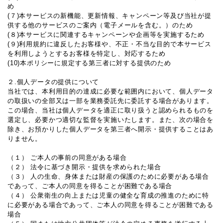
め
(７)本サービスの新機能、更新情報、キャンペーン等及び当社が提
供する他のサービスのご案内（電子メールを含む。）のため
(８)本サービスに関連するキャンペーンや企画等を実施するため
(９)利用規約に違反したお客様や、不正・不当な目的で本サービス
を利用しようとするお客様を特定し、対応するため
(10)本ポリシーに規定する第三者に対する提供のため
２.個人データの提供について
当社では、本利用目的の達成に必要な範囲内において、個人データ
の取扱いの全部又は一部を業務委託先に委託する場合があります。
この場合、当社は個人データを適正に取り扱うと認められるものを
選定し、必要かつ適切な監督を実施いたします。また、次の場合を
除き、お預かりした個人データを第三者へ開示・提供することはあ
りません。
（１） ご本人の事前の同意がある場合
（２） 法令に基づき開示・提供を求められた場合
（３） 人の生命、身体または財産の保護のために必要がある場合
であって、ご本人の同意を得ることが困難である場合
（４） 公衆衛生の向上または児童の健全な育成の推進のために特
に必要がある場合であって、ご本人の同意を得ることが困難である
場合