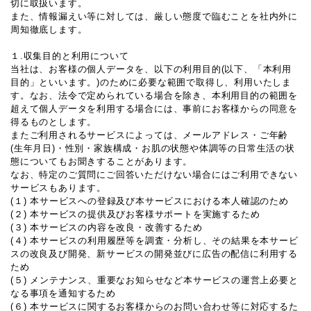
切に取扱います。
また、情報漏えい等に対しては、厳しい態度で臨むことを社内外に
周知徹底します。
１.収集目的と利用について
当社は、お客様の個人データを、以下の利用目的(以下、「本利用
目的」といいます。)のために必要な範囲で取得し、利用いたしま
す。なお、法令で定められている場合を除き、本利用目的の範囲を
超えて個人データを利用する場合には、事前にお客様からの同意を
得るものとします。
またご利用されるサービスによっては、メールアドレス・ご年齢
(生年月日)・性別・家族構成・お肌の状態や体調等の日常生活の状
態についてもお聞きすることがあります。
なお、特定のご質問にご回答いただけない場合にはご利用できない
サービスもあります。
(１) 本サービスへの登録及び本サービスにおける本人確認のため
(２) 本サービスの提供及びお客様サポートを実施するため
(３) 本サービスの内容を改良・改善するため
(４) 本サービスの利用履歴等を調査・分析し、その結果を本サービ
スの改良及び開発、新サービスの開発並びに広告の配信に利用する
ため
(５) メンテナンス、重要なお知らせなど本サービスの運営上必要と
なる事項を通知するため
(６) 本サービスに関するお客様からのお問い合わせ等に対応するた