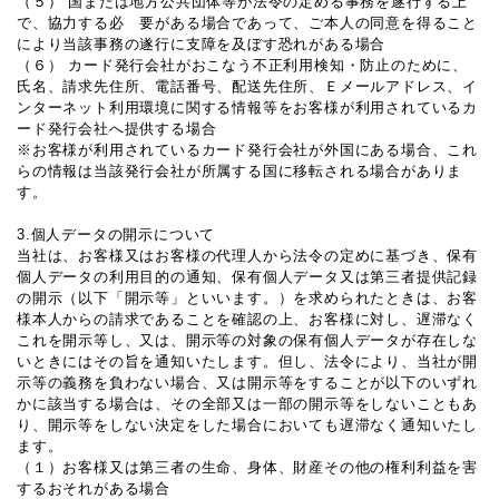
（５） 国または地方公共団体等が法令の定める事務を遂行する上
で、協力する必 要がある場合であって、ご本人の同意を得ること
により当該事務の遂行に支障を及ぼす恐れがある場合
（６） カード発行会社がおこなう不正利用検知・防止のために、
氏名、請求先住所、電話番号、配送先住所、Ｅメールアドレス、イ
ンターネット利用環境に関する情報等をお客様が利用されているカ
ード発行会社へ提供する場合
※お客様が利用されているカード発行会社が外国にある場合、これ
らの情報は当該発行会社が所属する国に移転される場合がありま
す。
3.個人データの開示について
当社は、お客様又はお客様の代理人から法令の定めに基づき、保有
個人データの利用目的の通知、保有個人データ又は第三者提供記録
の開示（以下「開示等」といいます。）を求められたときは、お客
様本人からの請求であることを確認の上、お客様に対し、遅滞なく
これを開示等し、又は、開示等の対象の保有個人データが存在しな
いときにはその旨を通知いたします。但し、法令により、当社が開
示等の義務を負わない場合、又は開示等をすることが以下のいずれ
かに該当する場合は、その全部又は一部の開示等をしないこともあ
り、開示等をしない決定をした場合においても遅滞なく通知いたし
ます。
（１）お客様又は第三者の生命、身体、財産その他の権利利益を害
するおそれがある場合