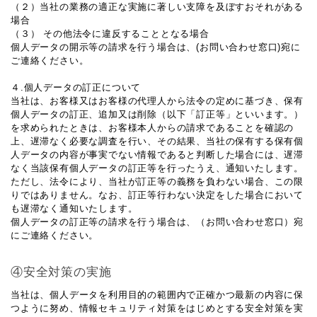
（２）当社の業務の適正な実施に著しい支障を及ぼすおそれがある
場合
（３） その他法令に違反することとなる場合
個人データの開示等の請求を行う場合は、(お問い合わせ窓口)宛に
ご連絡ください。
４.個人データの訂正について
当社は、お客様又はお客様の代理人から法令の定めに基づき、保有
個人データの訂正、追加又は削除（以下「訂正等」といいます。）
を求められたときは、お客様本人からの請求であることを確認の
上、遅滞なく必要な調査を行い、その結果、当社の保有する保有個
人データの内容が事実でない情報であると判断した場合には、遅滞
なく当該保有個人データの訂正等を行ったうえ、通知いたします。
ただし、法令により、当社が訂正等の義務を負わない場合、この限
りではありません。なお、訂正等行わない決定をした場合において
も遅滞なく通知いたします。
個人データの訂正等の請求を行う場合は、（お問い合わせ窓口）宛
にご連絡ください。
④安全対策の実施
当社は、個人データを利用目的の範囲内で正確かつ最新の内容に保
つように努め、情報セキュリティ対策をはじめとする安全対策を実