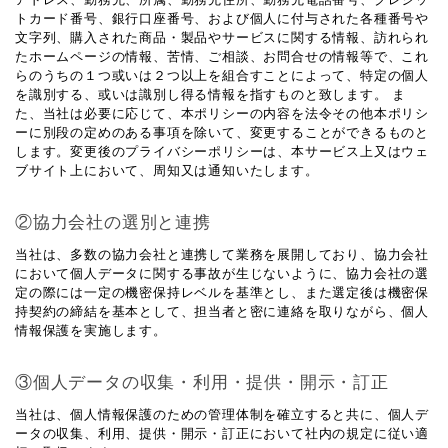
トカード番号、銀行口座番号、および個人に付与された各種番号や
文字列、購入された商品・製品やサービスに関する情報、訪れられ
たホームページの情報、苦情、ご相談、お問合せの情報等で、これ
らのうちの１つ或いは２つ以上を組合すことによって、特定の個人
を識別する、或いは識別し得る情報を指すものと致します。 ま
た、当社は必要に応じて、本ポリシーの内容を法令その他本ポリシ
ーに別段の定めのある事項を除いて、変更することができるものと
します。変更後のプライバシーポリシーは、本サービス上又はウェ
ブサイト上において、周知又は通知いたします。
②協力会社の選別と連携
当社は、多数の協力会社と連携して業務を展開しており、協力会社
において個人データに関する事故が生じないように、協力会社の選
定の際には一定の機密保持レベルを基準とし、また選定後は機密保
持契約の締結を基本として、担当者と密に連絡を取りながら、個人
情報保護を実施します。
③個人データの収集・利用・提供・開示・訂正
当社は、個人情報保護のための管理体制を確立すると共に、個人デ
ータの収集、利用、提供・開示・訂正において社内の規定に従い適