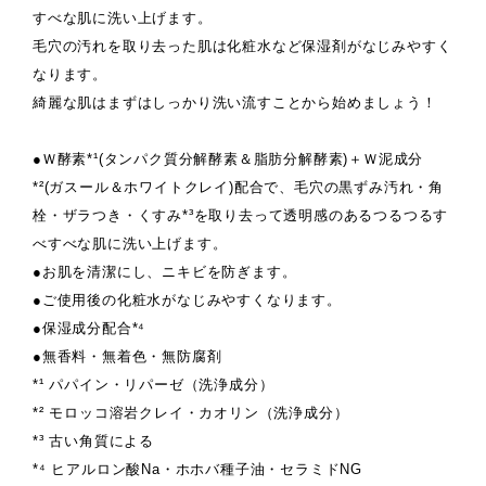
すべな肌に洗い上げます。
毛穴の汚れを取り去った肌は化粧水など保湿剤がなじみやすく
なります。
綺麗な肌はまずはしっかり洗い流すことから始めましょう！
●Ｗ酵素*¹(タンパク質分解酵素＆脂肪分解酵素)＋Ｗ泥成分
*²(ガスール＆ホワイトクレイ)配合で、毛穴の黒ずみ汚れ・角
栓・ザラつき・くすみ*³を取り去って透明感のあるつるつるす
べすべな肌に洗い上げます。
●お肌を清潔にし、ニキビを防ぎます。
●ご使用後の化粧水がなじみやすくなります。
●保湿成分配合*⁴
●無香料・無着色・無防腐剤
*¹ パパイン・リパーゼ（洗浄成分）
*² モロッコ溶岩クレイ・カオリン（洗浄成分）
*³ 古い角質による
*⁴ ヒアルロン酸Na・ホホバ種子油・セラミドNG